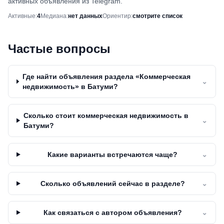
активных объявления из Telegram.
Снимок рынка
Активные
:
4
Медиана
:
нет данных
Ориентир
:
смотрите список
Частые вопросы
Где найти объявления раздела «Коммерческая
⌄
недвижимость» в Батуми?
Сколько стоит коммерческая недвижимость в
⌄
Батуми?
Какие варианты встречаются чаще?
⌄
Сколько объявлений сейчас в разделе?
⌄
Как связаться с автором объявления?
⌄