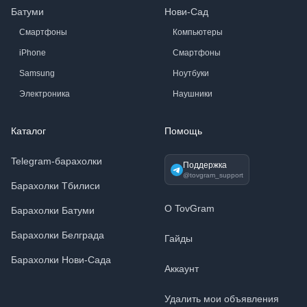
Батуми
Нови-Сад
Смартфоны
Компьютеры
iPhone
Смартфоны
Samsung
Ноутбуки
Электроника
Наушники
Каталог
Помощь
Telegram-барахолки
Поддержка
@tovgram_support
Барахолки Тбилиси
О TovGram
Барахолки Батуми
Барахолки Белграда
Гайды
Барахолки Нови-Сада
Аккаунт
Удалить мои объявления