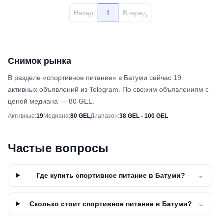
Назад
1
Вперед
Снимок рынка
В разделе «спортивное питание» в Батуми сейчас 19
активных объявлений из Telegram. По свежим объявлениям с
ценой медиана — 80 GEL.
Снимок рынка
Активные
:
19
Медиана
:
80 GEL
Диапазон
:
38 GEL - 100 GEL
Частые вопросы
Где купить спортивное питание в Батуми?
⌄
Сколько стоит спортивное питание в Батуми?
⌄