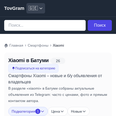
TovGram
🇬🇪
Поиск
›
›
🏠
Главная
Смартфоны
Xiaomi
Xiaomi
в Батуми
26
Подписаться на категорию
Смартфоны Xiaomi – новые и б/у объявления от
владельцев
В разделе «xiaomi» в Батуми собраны актуальные
объявления из Telegram: часто с ценами, фото и прямым
контактом автора.
Подкатегория
Цена
Новые
1