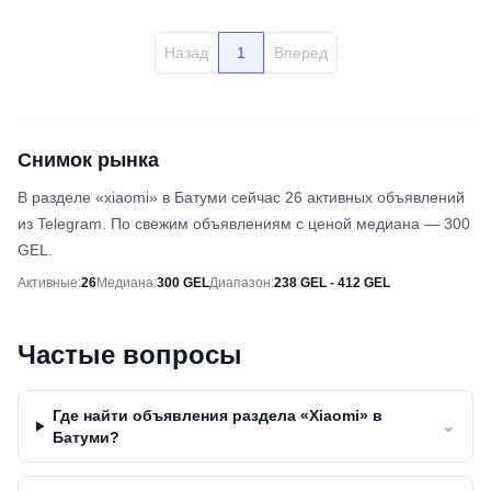
Назад
1
Вперед
Снимок рынка
В разделе «xiaomi» в Батуми сейчас 26 активных объявлений
из Telegram. По свежим объявлениям с ценой медиана — 300
GEL.
Снимок рынка
Активные
:
26
Медиана
:
300 GEL
Диапазон
:
238 GEL - 412 GEL
Частые вопросы
Где найти объявления раздела «Xiaomi» в
⌄
Батуми?