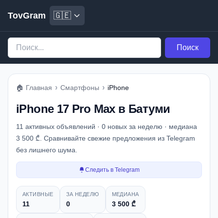
TovGram
🇬🇪
Поиск
›
›
🏠
Главная
Смартфоны
iPhone
iPhone 17 Pro Max в Батуми
11 активных объявлений · 0 новых за неделю · медиана
3 500 ₾. Сравнивайте свежие предложения из Telegram
без лишнего шума.
Следить в Telegram
Снимок рынка
АКТИВНЫЕ
ЗА НЕДЕЛЮ
МЕДИАНА
11
0
3 500 ₾