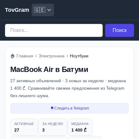
TovGram
🇬🇪
Поиск
›
›
🏠
Главная
Электроника
Ноутбуки
MacBook Air в Батуми
27 активных объявлений · 3 новых за неделю · медиана
1 400 ₾. Сравнивайте свежие предложения из Telegram
без лишнего шума.
Следить в Telegram
Снимок рынка
АКТИВНЫЕ
ЗА НЕДЕЛЮ
МЕДИАНА
27
3
1 400 ₾