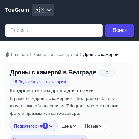
TovGram
🇷🇸
Поиск
›
›
🏠
Главная
Камеры и аксессуары
Дроны с камерой
Дроны с камерой
в Белграде
6
Подписаться на категорию
Квадрокоптеры и дроны для съёмки
В разделе «дроны с камерой» в Белграде собраны
актуальные объявления из Telegram: часто с ценами,
фото и прямым контактом автора.
Подкатегория
Цена
Новые
1