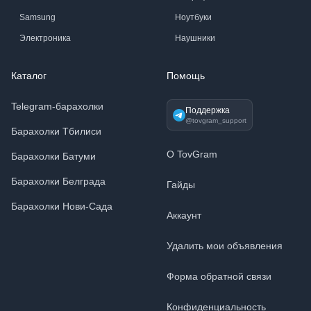
Samsung
Ноутбуки
Электроника
Наушники
Каталог
Помощь
Telegram-барахолки
Поддержка
@tovgram_support
Барахолки Тбилиси
О TovGram
Барахолки Батуми
Барахолки Белграда
Гайды
Барахолки Нови-Сада
Аккаунт
Удалить мои объявления
Форма обратной связи
Конфиденциальность