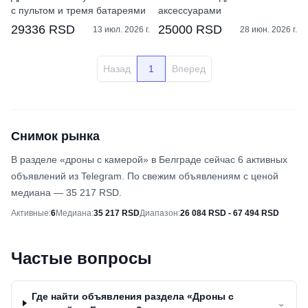
с пультом и тремя батареями
аксессуарами
29336 RSD
25000 RSD
13 июл. 2026 г.
28 июн. 2026 г.
Назад
1
Вперед
Снимок рынка
В разделе «дроны с камерой» в Белграде сейчас 6 активных
объявлений из Telegram. По свежим объявлениям с ценой
медиана — 35 217 RSD.
Снимок рынка
Активные
:
6
Медиана
:
35 217 RSD
Диапазон
:
26 084 RSD - 67 494 RSD
Частые вопросы
Где найти объявления раздела «Дроны с
⌄