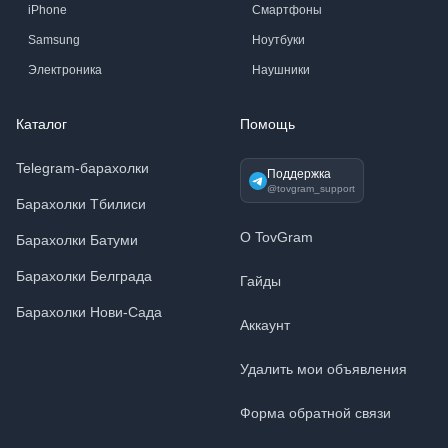
iPhone
Смартфоны
Samsung
Ноутбуки
Электроника
Наушники
Каталог
Помощь
Telegram-барахолки
Поддержка
@tovgram_support
Барахолки Тбилиси
О TovGram
Барахолки Батуми
Барахолки Белграда
Гайды
Барахолки Нови-Сада
Аккаунт
Удалить мои объявления
Форма обратной связи