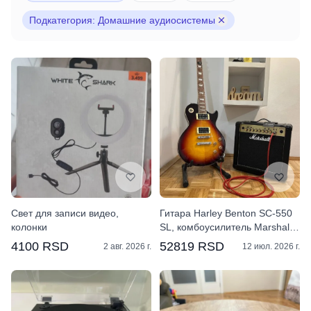
Подкатегория: Домашние аудиосистемы
Свет для записи видео,
Гитара Harley Benton SC-550
колонки
SL, комбоусилитель Marshall
MG15GFX
4100 RSD
52819 RSD
2 авг. 2026 г.
12 июл. 2026 г.