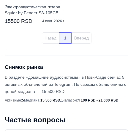
Электроакустическая гитара
Squier by Fender SA-105CE
Black
15500 RSD
4 июл. 2026 г.
Назад
1
Вперед
Снимок рынка
В разделе «домашние аудиосистемы» в Нови-Саде сейчас 5
активных объявлений из Telegram. По свежим объявлениям с
ценой медиана — 15 500 RSD.
Снимок рынка
Активные
:
5
Медиана
:
15 500 RSD
Диапазон
:
4 100 RSD - 21 000 RSD
Частые вопросы