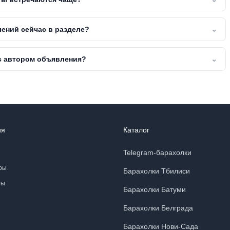
ений сейчас в разделе?
⌄
 с автором объявления?
⌄
ия
Каталог
Telegram-барахолки
ры
Барахолки Тбилиси
ны
Барахолки Батуми
Барахолки Белграда
Барахолки Нови-Сада