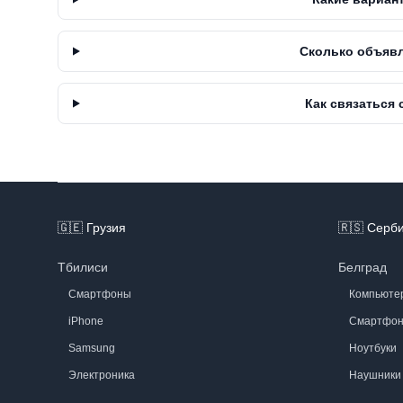
Сколько объявл
Как связаться
Footer
🇬🇪
Грузия
🇷🇸
Серб
Тбилиси
Белград
Смартфоны
Компьюте
iPhone
Смартфо
Samsung
Ноутбуки
Электроника
Наушники