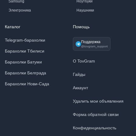
Samsung
Ноутбуки
Электроника
Наушники
Каталог
Помощь
Telegram-барахолки
Поддержка
@tovgram_support
Барахолки Тбилиси
О TovGram
Барахолки Батуми
Барахолки Белграда
Гайды
Барахолки Нови-Сада
Аккаунт
Удалить мои объявления
Форма обратной связи
Конфиденциальность