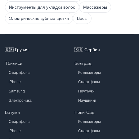
Инструменты для укладки волос
Массажёры
Электрические зубные щётки
Весы
Footer
🇬🇪
Грузия
🇷🇸
Сербия
Тбилиси
Белград
Смартфоны
Компьютеры
iPhone
Смартфоны
Samsung
Ноутбуки
Электроника
Наушники
Батуми
Нови-Сад
Смартфоны
Компьютеры
iPhone
Смартфоны