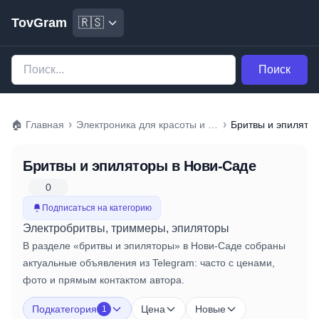
TovGram
🇷🇸
Поиск
›
›
🏠
Главная
Электроника для красоты и ухода
Бритвы и эпилято
Бритвы и эпиляторы
в Нови-Саде
0
Подписаться на категорию
Электробритвы, триммеры, эпиляторы
В разделе «бритвы и эпиляторы» в Нови-Саде собраны
актуальные объявления из Telegram: часто с ценами,
фото и прямым контактом автора.
Подкатегория
Цена
Новые
1