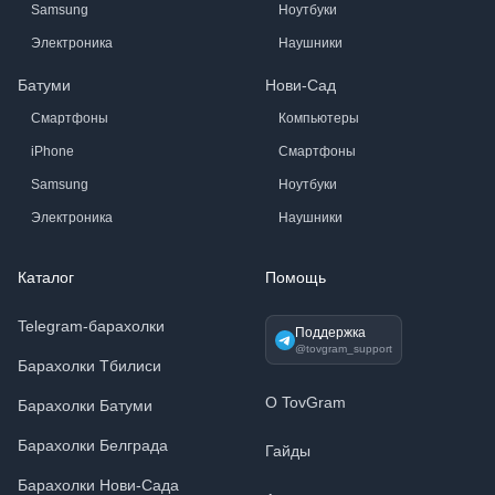
Samsung
Ноутбуки
Электроника
Наушники
Батуми
Нови-Сад
Смартфоны
Компьютеры
iPhone
Смартфоны
Samsung
Ноутбуки
Электроника
Наушники
Каталог
Помощь
Telegram-барахолки
Поддержка
@tovgram_support
Барахолки Тбилиси
О TovGram
Барахолки Батуми
Барахолки Белграда
Гайды
Барахолки Нови-Сада