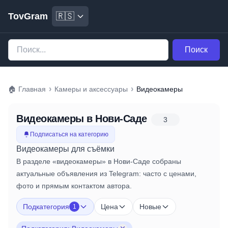
TovGram
🇷🇸
Поиск
›
›
🏠
Главная
Камеры и аксессуары
Видеокамеры
Видеокамеры
в Нови-Саде
3
Подписаться на категорию
Видеокамеры для съёмки
В разделе «видеокамеры» в Нови-Саде собраны
актуальные объявления из Telegram: часто с ценами,
фото и прямым контактом автора.
Подкатегория
Цена
Новые
1