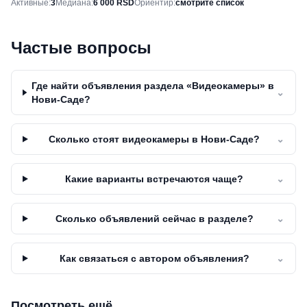
Снимок рынка
Активные
:
3
Медиана
:
6 000 RSD
Ориентир
:
смотрите список
Частые вопросы
Где найти объявления раздела «Видеокамеры» в
⌄
Нови-Саде?
Сколько стоят видеокамеры в Нови-Саде?
⌄
Какие варианты встречаются чаще?
⌄
Сколько объявлений сейчас в разделе?
⌄
Как связаться с автором объявления?
⌄
Посмотреть ещё