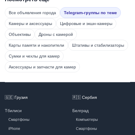
Все объявления города
Telegram-группы по теме
Камеры и аксессуары
Цифровые и экшн-камеры
Объективы
Дроны с камерой
Карты памяти и накопители
Штативы и стабилизаторы
Сумки и чехлы для камер
Аксессуары и запчасти для камер
Footer
🇬🇪
Грузия
🇷🇸
Сербия
Тбилиси
Белград
Смартфоны
Компьютеры
iPhone
Смартфоны