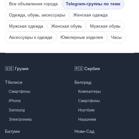
Все объявления города
Telegram-группы по теме
Одежда, обувь, аксессуары
Женская одежда
Мужская одежда
Женская обувь
Мужская обувь
Аксессуары к одежде
Ювелирные изделия
Часы
Footer
🇬🇪
Грузия
🇷🇸
Сербия
Тбилиси
Белград
Смартфоны
Компьютеры
iPhone
Смартфоны
Samsung
Ноутбуки
Электроника
Наушники
Батуми
Нови-Сад