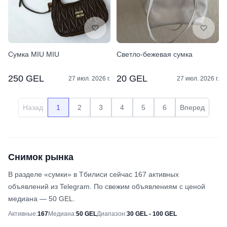
Сумка MIU MIU
Светло-бежевая сумка
250 GEL
20 GEL
27 июл. 2026 г.
27 июл. 2026 г.
Назад
1
2
3
4
5
6
Вперед
Снимок рынка
В разделе «сумки» в Тбилиси сейчас 167 активных
объявлений из Telegram. По свежим объявлениям с ценой
медиана — 50 GEL.
Снимок рынка
Активные
:
167
Медиана
:
50 GEL
Диапазон
:
30 GEL - 100 GEL