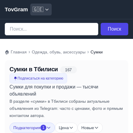
TovGram
🇬🇪
Поиск
›
›
🏠
Главная
Одежда, обувь, аксессуары
Сумки
Сумки
в Тбилиси
167
Подписаться на категорию
Сумки для покупки и продажи — тысячи
объявлений
В разделе «сумки» в Тбилиси собраны актуальные
объявления из Telegram: часто с ценами, фото и прямым
контактом автора.
Подкатегория
Цена
Новые
1