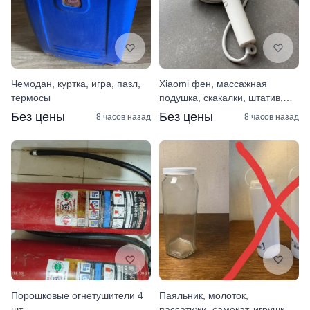
Чемодан, куртка, игра, пазл,
Xiaomi фен, массажная
термосы
подушка, скакалки, штатив,
Joking Hazard
Без цены
Без цены
8 часов назад
8 часов назад
Порошковые огнетушители 4
Паяльник, молоток,
шт.
пассатижи, самокат, игрушки,