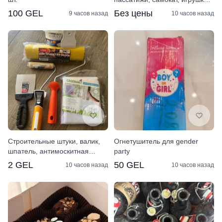
контейнеры
100 GEL
Без цены
9 часов назад
10 часов назад
Строительные штуки, валик,
Огнетушитель для gender
шпатель, антимоскитная
party
сетка, шпаклевка
2 GEL
50 GEL
10 часов назад
10 часов назад