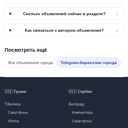
Сколько объявлений сейчас в разделе?
⌄
Как связаться с автором объявления?
⌄
Посмотреть ещё
Все объявления города
Telegram-барахолки города
Footer
🇬🇪
Грузия
🇷🇸
Сербия
Тбилиси
Белград
Смартфоны
Компьютеры
iPhone
Смартфоны