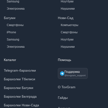
Samsung
Ноутбуки
Электроника
Наушники
Батуми
Нови-Сад
Смартфоны
Компьютеры
iPhone
Смартфоны
Samsung
Ноутбуки
Электроника
Наушники
Каталог
Помощь
Telegram-барахолки
Поддержка
@tovgram_support
Барахолки Тбилиси
О TovGram
Барахолки Батуми
Барахолки Белграда
Гайды
Барахолки Нови-Сада