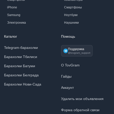
iPhone
Смартфоны
Samsung
Ноутбуки
Электроника
Наушники
Каталог
Помощь
Telegram-барахолки
Поддержка
@tovgram_support
Барахолки Тбилиси
О TovGram
Барахолки Батуми
Барахолки Белграда
Гайды
Барахолки Нови-Сада
Аккаунт
Удалить мои объявления
Форма обратной связи