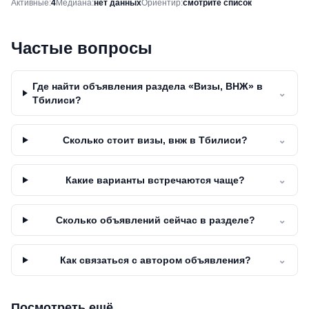
Снимок рынка
Активные
:
4
Медиана
:
нет данных
Ориентир
:
смотрите список
Частые вопросы
Где найти объявления раздела «Визы, ВНЖ» в
⌄
Тбилиси?
Сколько стоит визы, внж в Тбилиси?
⌄
Какие варианты встречаются чаще?
⌄
Сколько объявлений сейчас в разделе?
⌄
Как связаться с автором объявления?
⌄
Посмотреть ещё