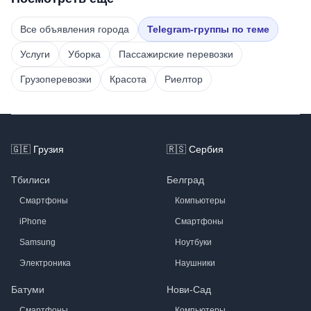
Все объявления города
Telegram-группы по теме
Услуги
Уборка
Пассажирские перевозки
Грузоперевозки
Красота
Риелтор
Footer
🇬🇪
Грузия
🇷🇸
Сербия
Тбилиси
Белград
Смартфоны
Компьютеры
iPhone
Смартфоны
Samsung
Ноутбуки
Электроника
Наушники
Батуми
Нови-Сад
Смартфоны
Компьютеры