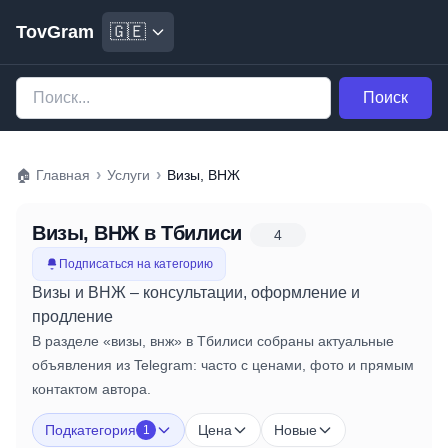
TovGram
🇬🇪
Поиск
›
›
🏠
Главная
Услуги
Визы, ВНЖ
Визы, ВНЖ
в Тбилиси
4
Подписаться на категорию
Визы и ВНЖ – консультации, оформление и
продление
В разделе «визы, внж» в Тбилиси собраны актуальные
объявления из Telegram: часто с ценами, фото и прямым
контактом автора.
Подкатегория
Цена
Новые
1