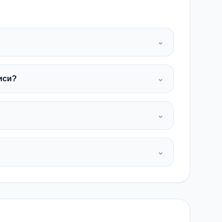
⌄
иси?
⌄
⌄
⌄