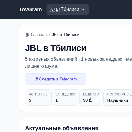
TovGram
🇬🇪 Тбилиси
›
🏠
Главная
JBL в Тбилиси
JBL в Тбилиси
5 активных объявлений · 1 новых за неделю · м
лишнего шума.
Следить в Telegram
Снимок рынка
АКТИВНЫЕ
ЗА НЕДЕЛЮ
МЕДИАНА
ПОПУЛЯРНЫЕ
5
1
90 ₾
Наушники
Актуальные объявления