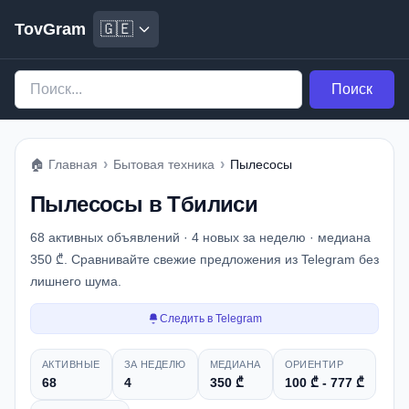
TovGram
🇬🇪
Поиск
›
›
🏠
Главная
Бытовая техника
Пылесосы
Пылесосы в Тбилиси
68 активных объявлений · 4 новых за неделю · медиана
350 ₾. Сравнивайте свежие предложения из Telegram без
лишнего шума.
Следить в Telegram
Снимок рынка
АКТИВНЫЕ
ЗА НЕДЕЛЮ
МЕДИАНА
ОРИЕНТИР
68
4
350 ₾
100 ₾ - 777 ₾