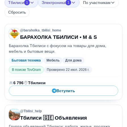
Тбилиси
Электроника
По участникам
1
1
Сбросить
@
baraholka_tbilisi_home
Б
БАРАХОЛКА ТБИЛИСИ • M & S
Барахолка Тбилиси с фокусом на товары для дома,
мебель и бытовые вещи.
Бытовая техника
Мебель
Для дома
В поиске TovGram
Проверено
22 июл. 2026 г.
Участники
Город
:
:
6 796
Тбилиси
Вступить
@
Tbilisi_help
Т
Тбилиси 🇬🇪 Объявления
Группа объявлений Тбилиси: работа, жилье, продажа