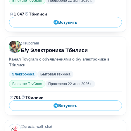
В поиске TovGram
Проверено
22 июл. 2026 г.
Участники
Город
:
:
1 047
Тбилиси
Вступить
@
supgram
Б
Б/у Электроника Тбилиси
Канал Tovgram с объявлениями о б/у электронике в
Тбилиси.
Электроника
Бытовая техника
В поиске TovGram
Проверено
22 июл. 2026 г.
Участники
Город
:
:
701
Тбилиси
Вступить
@
gruzia_wall_chat
О