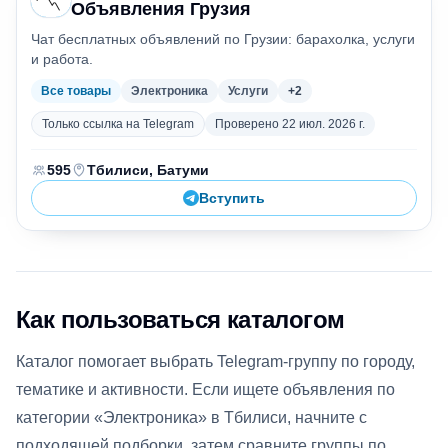
Объявления Грузия
Чат бесплатных объявлений по Грузии: барахолка, услуги
и работа.
Все товары
Электроника
Услуги
+
2
Только ссылка на Telegram
Проверено
22 июл. 2026 г.
Участники
Город
:
:
595
Тбилиси, Батуми
Вступить
Как пользоваться каталогом
Каталог помогает выбрать Telegram-группу по городу,
тематике и активности. Если ищете
объявления по
категории «Электроника» в Тбилиси
, начните с
подходящей подборки, затем сравните группы по