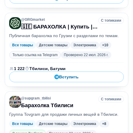
@
GRGmarket
С топиками
Б
🇬🇪 БАРАХОЛКА | Купить | Продать | Тбилиси | Батуми
Публичная барахолка по Грузии с разделами по темам.
Все товары
Детские товары
Электроника
+
10
Только ссылка на Telegram
Проверено
22 июл. 2026 г.
Участники
Город
:
:
1 222
Тбилиси, Батуми
Вступить
@
supgram_tbilisi
С топиками
Б
Барахолка Тбилиси
Группа Tovgram для продажи личных вещей в Тбилиси.
Все товары
Детские товары
Электроника
+
8