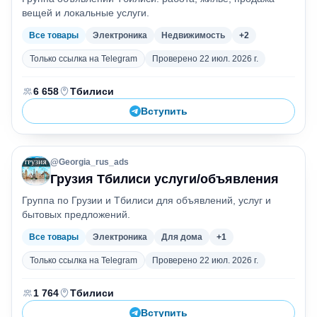
вещей и локальные услуги.
Все товары
Электроника
Недвижимость
+
2
Только ссылка на Telegram
Проверено
22 июл. 2026 г.
Участники
Город
:
:
6 658
Тбилиси
Вступить
@
Georgia_rus_ads
Г
Грузия Тбилиси услуги/объявления
Группа по Грузии и Тбилиси для объявлений, услуг и
бытовых предложений.
Все товары
Электроника
Для дома
+
1
Только ссылка на Telegram
Проверено
22 июл. 2026 г.
Участники
Город
:
:
1 764
Тбилиси
Вступить