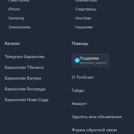
Смартфоны
Компьютеры
iPhone
Смартфоны
Samsung
Ноутбуки
Электроника
Наушники
Каталог
Помощь
Telegram-барахолки
Поддержка
@tovgram_support
Барахолки Тбилиси
О TovGram
Барахолки Батуми
Барахолки Белграда
Гайды
Барахолки Нови-Сада
Аккаунт
Удалить мои объявления
Форма обратной связи