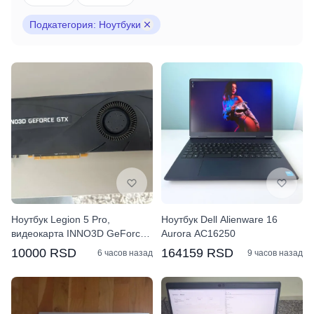
Подкатегория: Ноутбуки
Ноутбук Legion 5 Pro,
Ноутбук Dell Alienware 16
видеокарта INNO3D GeForce
Aurora AC16250
GTX 1070
10000 RSD
164159 RSD
6 часов назад
9 часов назад