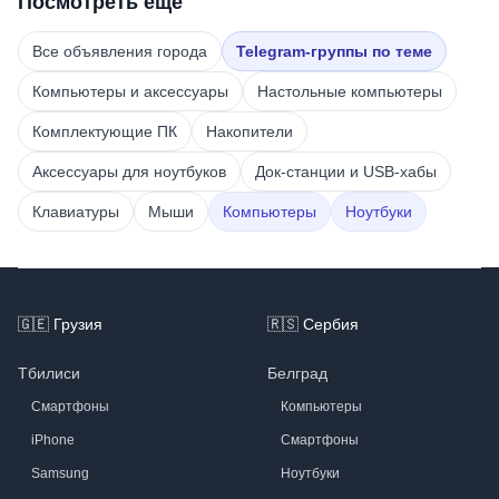
Посмотреть ещё
Все объявления города
Telegram-группы по теме
Компьютеры и аксессуары
Настольные компьютеры
Комплектующие ПК
Накопители
Аксессуары для ноутбуков
Док-станции и USB-хабы
Клавиатуры
Мыши
Компьютеры
Ноутбуки
Footer
🇬🇪
Грузия
🇷🇸
Сербия
Тбилиси
Белград
Смартфоны
Компьютеры
iPhone
Смартфоны
Samsung
Ноутбуки