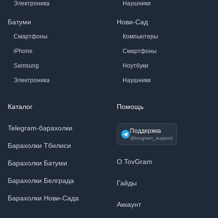
Электроника
Наушники
Батуми
Нови-Сад
Смартфоны
Компьютеры
iPhone
Смартфоны
Samsung
Ноутбуки
Электроника
Наушники
Каталог
Помощь
Telegram-барахолки
Поддержка
@tovgram_support
Барахолки Тбилиси
О TovGram
Барахолки Батуми
Барахолки Белграда
Гайды
Барахолки Нови-Сада
Аккаунт