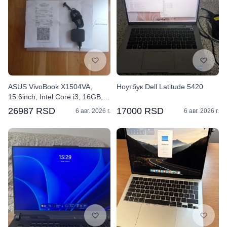
ASUS VivoBook X1504VA,
Ноутбук Dell Latitude 5420
15.6inch, Intel Core i3, 16GB,
512GB SSD
26987 RSD
17000 RSD
6 авг. 2026 г.
6 авг. 2026 г.