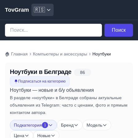
TovGram
🇷🇸
Поиск
›
›
🏠
Главная
Компьютеры и аксессуары
Ноутбуки
Ноутбуки
в Белграде
86
Подписаться на категорию
Ноутбуки — новые и б/у объявления
В разделе «ноутбуки» в Белграде собраны актуальные
объявления из Telegram: часто с ценами, фото и прямым
контактом автора.
Подкатегория
Бренд
Модель
1
Цена
Новые