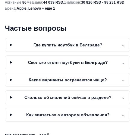
Снимок рынка
Активные
:
86
Медиана
:
44 039 RSD
Диапазон
:
30 826 RSD - 98 231 RSD
Бренд
:
Apple, Lenovo + ещё 1
Частые вопросы
Где купить ноутбук в Белграде?
⌄
Сколько стоят ноутбуки в Белграде?
⌄
Какие варианты встречаются чаще?
⌄
Сколько объявлений сейчас в разделе?
⌄
Как связаться с автором объявления?
⌄