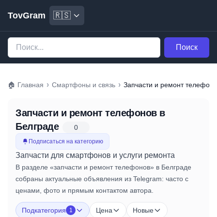
TovGram
🇷🇸
Поиск
›
›
🏠
Главная
Смартфоны и связь
Запчасти и ре
Запчасти и ремонт телефонов
в
Белграде
0
Подписаться на категорию
Запчасти для смартфонов и услуги ремонта
В разделе «запчасти и ремонт телефонов» в Белграде
собраны актуальные объявления из Telegram: часто с
ценами, фото и прямым контактом автора.
Подкатегория
Цена
Новые
1