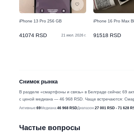
iPhone 13 Pro 256 GB
iPhone 16 Pro Max B
41074 RSD
91518 RSD
21 июл. 2026 г.
Снимок рынка
В разделе «смартфоны и связь» в Белграде сейчас 69 а
с ценой медиана — 46 968 RSD. Чаще встречаются: Сма
Снимок рынка
Активные
:
69
Медиана
:
46 968 RSD
Диапазон
:
27 001 RSD - 71 628 
Частые вопросы