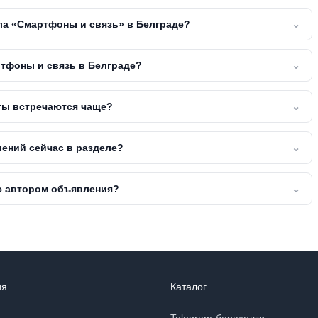
ла «Смартфоны и связь» в Белграде?
⌄
ртфоны и связь в Белграде?
⌄
ты встречаются чаще?
⌄
ений сейчас в разделе?
⌄
 с автором объявления?
⌄
ия
Каталог