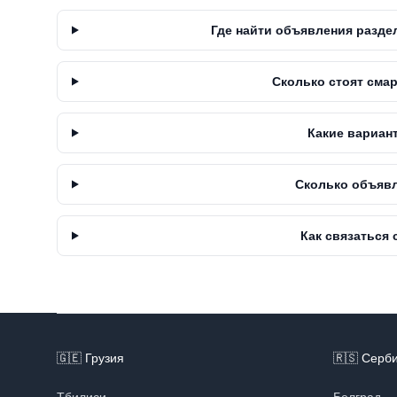
Где найти объявления разде
Сколько стоят сма
Какие вариан
Сколько объявл
Как связаться
Footer
🇬🇪
Грузия
🇷🇸
Серб