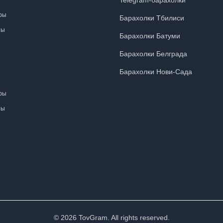
Telegram-барахолки
ры
Барахолки Тбилиси
ны
Барахолки Батуми
Барахолки Белграда
Барахолки Нови-Сада
ры
ны
©
2026
TovGram. All rights reserved.