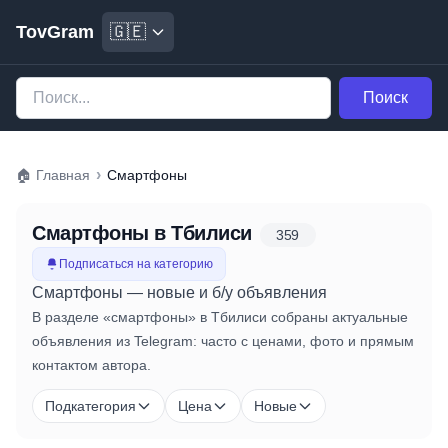
TovGram
🇬🇪
Поиск
›
🏠
Главная
Смартфоны
Смартфоны
в Тбилиси
359
Подписаться на категорию
Смартфоны — новые и б/у объявления
В разделе «смартфоны» в Тбилиси собраны актуальные
объявления из Telegram: часто с ценами, фото и прямым
контактом автора.
Подкатегория
Цена
Новые