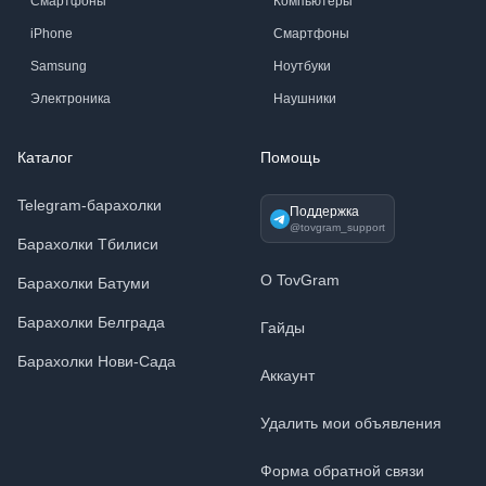
Смартфоны
Компьютеры
iPhone
Смартфоны
Samsung
Ноутбуки
Электроника
Наушники
Каталог
Помощь
Telegram-барахолки
Поддержка
@tovgram_support
Барахолки Тбилиси
О TovGram
Барахолки Батуми
Барахолки Белграда
Гайды
Барахолки Нови-Сада
Аккаунт
Удалить мои объявления
Форма обратной связи