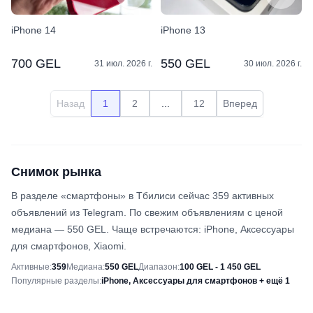
iPhone 14
iPhone 13
700 GEL
550 GEL
31 июл. 2026 г.
30 июл. 2026 г.
Назад
1
2
...
12
Вперед
Снимок рынка
В разделе «смартфоны» в Тбилиси сейчас 359 активных
объявлений из Telegram. По свежим объявлениям с ценой
медиана — 550 GEL. Чаще встречаются: iPhone, Аксессуары
для смартфонов, Xiaomi.
Снимок рынка
Активные
:
359
Медиана
:
550 GEL
Диапазон
:
100 GEL - 1 450 GEL
Популярные разделы
:
iPhone, Аксессуары для смартфонов + ещё 1