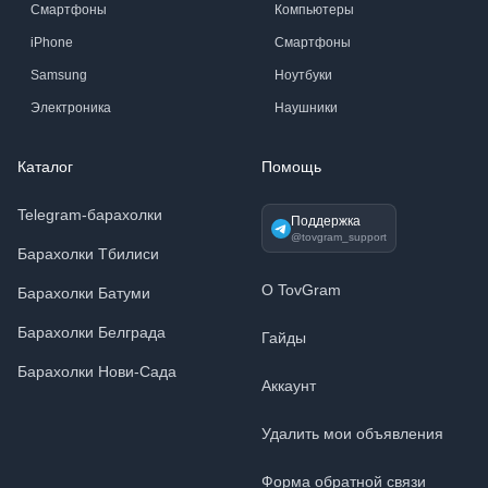
Смартфоны
Компьютеры
iPhone
Смартфоны
Samsung
Ноутбуки
Электроника
Наушники
Каталог
Помощь
Telegram-барахолки
Поддержка
@tovgram_support
Барахолки Тбилиси
О TovGram
Барахолки Батуми
Барахолки Белграда
Гайды
Барахолки Нови-Сада
Аккаунт
Удалить мои объявления
Форма обратной связи