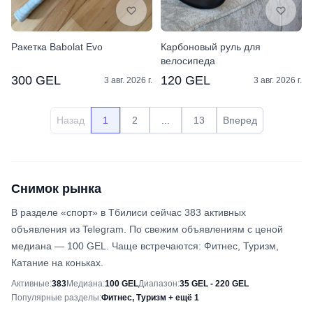
Ракетка Babolat Evo
Карбоновый руль для
велосипеда
300 GEL
120 GEL
3 авг. 2026 г.
3 авг. 2026 г.
Назад
1
2
...
13
Вперед
Снимок рынка
В разделе «спорт» в Тбилиси сейчас 383 активных
объявления из Telegram. По свежим объявлениям с ценой
медиана — 100 GEL. Чаще встречаются: Фитнес, Туризм,
Катание на коньках.
Снимок рынка
Активные
:
383
Медиана
:
100 GEL
Диапазон
:
35 GEL - 220 GEL
Популярные разделы
:
Фитнес, Туризм + ещё 1