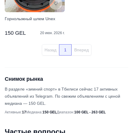
Горнолыжный шлем Unex
150 GEL
20 июн. 2026 г.
Назад
1
Вперед
Снимок рынка
В разделе «зимний спорт» в Тбилиси сейчас 17 активных
объявлений из Telegram. По свежим объявлениям с ценой
медиана — 150 GEL.
Снимок рынка
Активные
:
17
Медиана
:
150 GEL
Диапазон
:
100 GEL - 263 GEL
Частые вопросы