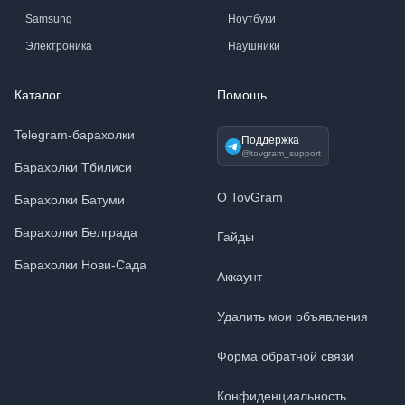
Samsung
Ноутбуки
Электроника
Наушники
Каталог
Помощь
Telegram-барахолки
Поддержка
@tovgram_support
Барахолки Тбилиси
О TovGram
Барахолки Батуми
Барахолки Белграда
Гайды
Барахолки Нови-Сада
Аккаунт
Удалить мои объявления
Форма обратной связи
Конфиденциальность