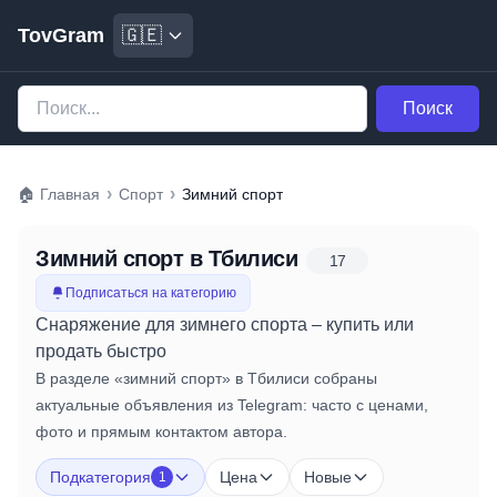
TovGram
🇬🇪
Поиск
›
›
🏠
Главная
Спорт
Зимний спорт
Зимний спорт
в Тбилиси
17
Подписаться на категорию
Снаряжение для зимнего спорта – купить или
продать быстро
В разделе «зимний спорт» в Тбилиси собраны
актуальные объявления из Telegram: часто с ценами,
фото и прямым контактом автора.
Подкатегория
Цена
Новые
1