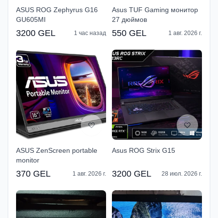
ASUS ROG Zephyrus G16
Asus TUF Gaming монитор
GU605MI
27 дюймов
3200 GEL
550 GEL
1 час назад
1 авг. 2026 г.
ASUS ZenScreen portable
Asus ROG Strix G15
monitor
370 GEL
3200 GEL
1 авг. 2026 г.
28 июл. 2026 г.