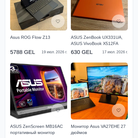
Asus ROG Flow Z13
ASUS ZenBook UX331UA,
ASUS VivoBook X512FA
5788 GEL
630 GEL
19 июл. 2026 г.
17 июл. 2026 г.
ASUS ZenScreen MB16AC
Монитор Asus VA27EHE 27
портативный монитор
дюймов