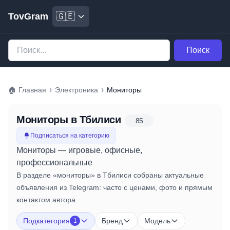
TovGram
🇬🇪
Поиск
›
›
🏠
Главная
Электроника
Мониторы
Мониторы
в Тбилиси
85
Подписаться на категорию
Мониторы — игровые, офисные,
профессиональные
В разделе «мониторы» в Тбилиси собраны актуальные
объявления из Telegram: часто с ценами, фото и прямым
контактом автора.
Подкатегория
Бренд
Модель
1