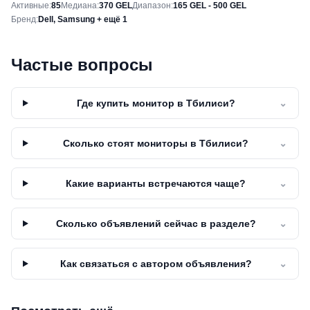
Снимок рынка
Активные
:
85
Медиана
:
370 GEL
Диапазон
:
165 GEL - 500 GEL
Бренд
:
Dell, Samsung + ещё 1
Частые вопросы
Где купить монитор в Тбилиси?
⌄
Сколько стоят мониторы в Тбилиси?
⌄
Какие варианты встречаются чаще?
⌄
Сколько объявлений сейчас в разделе?
⌄
Как связаться с автором объявления?
⌄