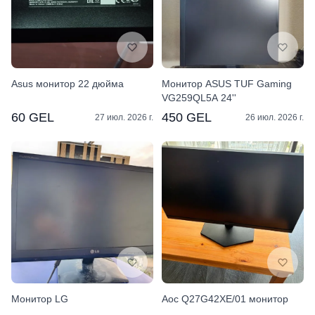
Asus монитор 22 дюйма
Монитор ASUS TUF Gaming
VG259QL5A 24''
60 GEL
450 GEL
27 июл. 2026 г.
26 июл. 2026 г.
Монитор LG
Aoc Q27G42XE/01 монитор