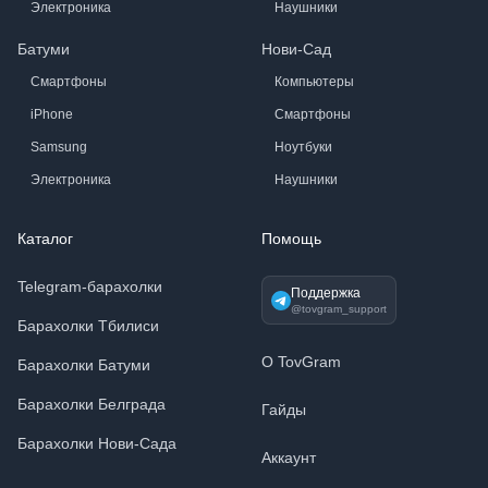
Электроника
Наушники
Батуми
Нови-Сад
Смартфоны
Компьютеры
iPhone
Смартфоны
Samsung
Ноутбуки
Электроника
Наушники
Каталог
Помощь
Telegram-барахолки
Поддержка
@tovgram_support
Барахолки Тбилиси
О TovGram
Барахолки Батуми
Барахолки Белграда
Гайды
Барахолки Нови-Сада
Аккаунт