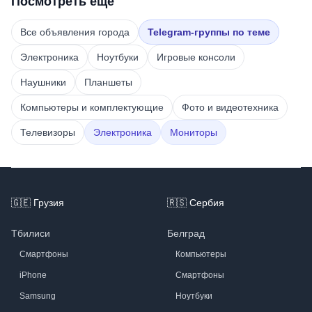
Посмотреть ещё
Все объявления города
Telegram-группы по теме
Электроника
Ноутбуки
Игровые консоли
Наушники
Планшеты
Компьютеры и комплектующие
Фото и видеотехника
Телевизоры
Электроника
Мониторы
Footer
🇬🇪
Грузия
🇷🇸
Сербия
Тбилиси
Белград
Смартфоны
Компьютеры
iPhone
Смартфоны
Samsung
Ноутбуки