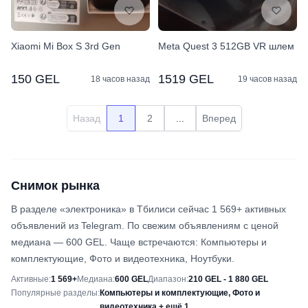
Xiaomi Mi Box S 3rd Gen
Meta Quest 3 512GB VR шлем
150 GEL
1519 GEL
18 часов назад
19 часов назад
Назад
1
2
...
Вперед
Снимок рынка
В разделе «электроника» в Тбилиси сейчас 1 569+ активных
объявлений из Telegram. По свежим объявлениям с ценой
медиана — 600 GEL. Чаще встречаются: Компьютеры и
комплектующие, Фото и видеотехника, Ноутбуки.
Снимок рынка
Активные
:
1 569+
Медиана
:
600 GEL
Диапазон
:
210 GEL - 1 880 GEL
Популярные разделы
:
Компьютеры и комплектующие, Фото и
видеотехника + ещё 1