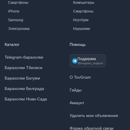
Смартфоны
Компьютеры
iPhone
Смартфоны
Samsung
Ноутбуки
Электроника
Наушники
Каталог
Помощь
Telegram-барахолки
Поддержка
@tovgram_support
Барахолки Тбилиси
О TovGram
Барахолки Батуми
Барахолки Белграда
Гайды
Барахолки Нови-Сада
Аккаунт
Удалить мои объявления
Форма обратной связи