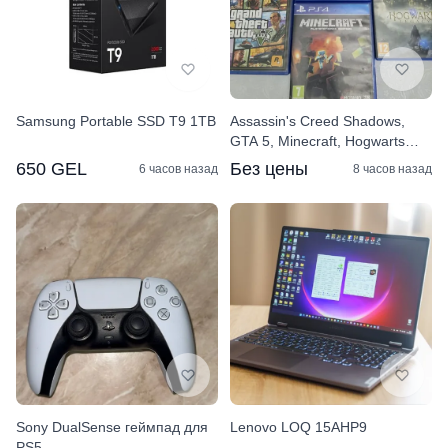
Samsung Portable SSD T9 1TB
Assassin's Creed Shadows,
GTA 5, Minecraft, Hogwarts
Legacy
650 GEL
Без цены
6 часов назад
8 часов назад
Sony DualSense геймпад для
Lenovo LOQ 15AHP9
PS5