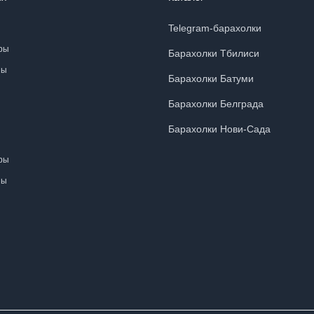
Telegram-барахолки
ры
Барахолки Тбилиси
ны
Барахолки Батуми
Барахолки Белграда
Барахолки Нови-Сада
ры
ны