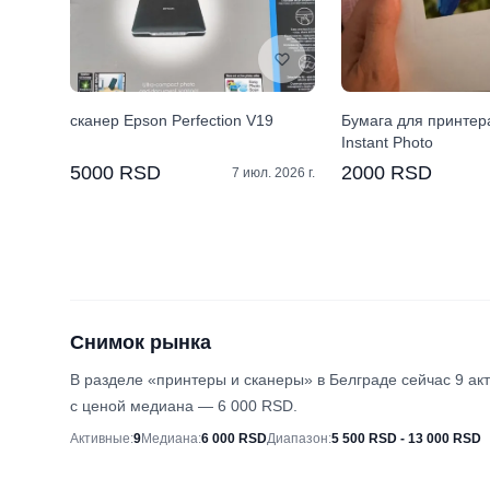
сканер Epson Perfection V19
Бумага для принтер
Instant Photo
5000 RSD
2000 RSD
7 июл. 2026 г.
Снимок рынка
В разделе «принтеры и сканеры» в Белграде сейчас 9 а
с ценой медиана — 6 000 RSD.
Снимок рынка
Активные
:
9
Медиана
:
6 000 RSD
Диапазон
:
5 500 RSD - 13 000 RSD