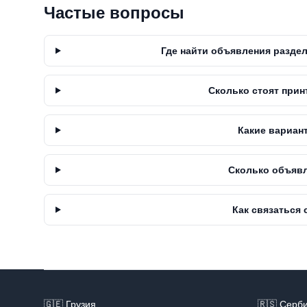
Частые вопросы
Где найти объявления разде
Сколько стоят прин
Какие вариан
Сколько объявл
Как связаться
Footer
🇬🇪
Грузия
🇷🇸
Серб