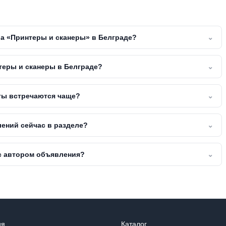
ла «Принтеры и сканеры» в Белграде?
⌄
теры и сканеры в Белграде?
⌄
ты встречаются чаще?
⌄
ений сейчас в разделе?
⌄
 с автором объявления?
⌄
ия
Каталог